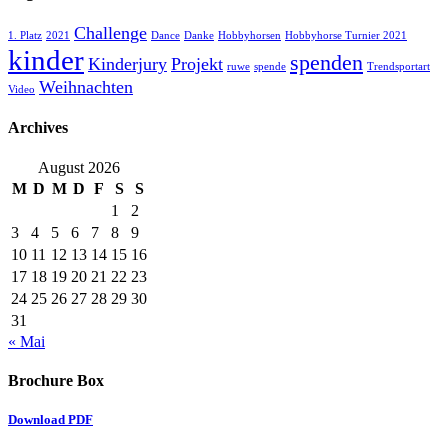
Challenge
1. Platz
2021
Dance
Danke
Hobbyhorsen
Hobbyhorse Turnier 2021
kinder
spenden
Kinderjury
Projekt
ruwe
spende
Trendsportart
Weihnachten
Video
Archives
August 2026
M
D
M
D
F
S
S
1
2
3
4
5
6
7
8
9
10
11
12
13
14
15
16
17
18
19
20
21
22
23
24
25
26
27
28
29
30
31
« Mai
Brochure Box
Download PDF