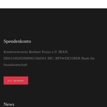
Spendenkonto
Kinderreitverein Berliner Ponys e.V. IBAN:
DE03100205000001584501 BIC: BFSWDE33BER Bank für
Sozialwirtschaft
Jetzt
Spenden
!
News