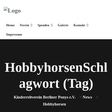
Home
Verein
Spenden
Galerie
Kontakt
Impressum
HobbyhorsenSchl
agwort (Tag)
Kinderreitverein Berliner Ponys e.V.
>
News
>
Hobbyhorsen