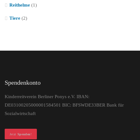
Reithelme
(1)
Tiere
(2)
Spendenkonto
Kinderreitverein Berliner Ponys e.V. IBAN:
DE03100205000001584501 BIC: BFSWDE33BER Bank für
Sozialwirtschaft
Jetzt
Spenden
!